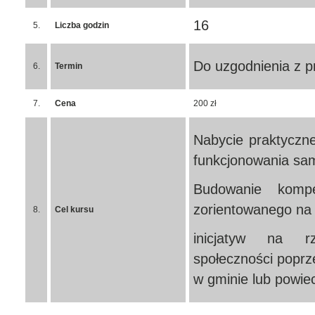
16
5.
Liczba godzin
Do uzgodnienia z 
6.
Termin
7.
Cena
200 zł
Nabycie praktyczne
funkcjonowania sam
Budowanie kompet
zorientowanego na
8.
Cel kursu
inicjatyw na rz
społeczności poprz
w gminie lub powiec