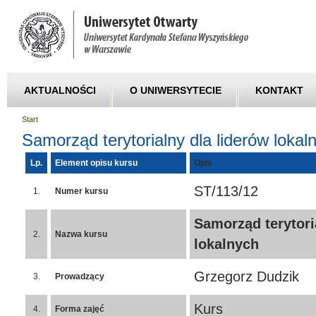
AKTUALNOŚCI
O UNIWERSYTECIE
KONTAKT
Start
Samorząd terytorialny dla liderów lokal
Lp.
Element opisu kursu
Opis
ST/113/12
1.
Numer kursu
Samorząd terytori
2.
Nazwa kursu
lokalnych
Grzegorz Dudzik
3.
Prowadzący
Kurs
4.
Forma zajęć