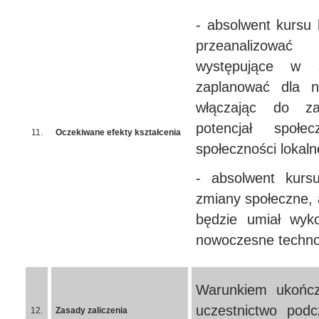
- absolwent kursu 
przeanalizować
występujące w s
zaplanować dla n
włączając do za
potencjał społe
11.
Oczekiwane efekty kształcenia
społeczności lokaln
- absolwent kursu
zmiany społeczne, 
będzie umiał wyk
nowoczesne techno
Warunkiem ukończ
uczestnictwo podc
12.
Zasady zaliczenia