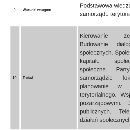
Podstawowa wiedza
9.
Warunki wstępne
samorządu terytori
Kierowanie ze
Budowanie dialo
społecznych. Społe
kapitału społe
społeczne. Part
samorządzie lok
10.
Treści
planowanie w d
terytorialnego. Ws
pozarządowymi. 
publicznych. Tel
działań społecznyc