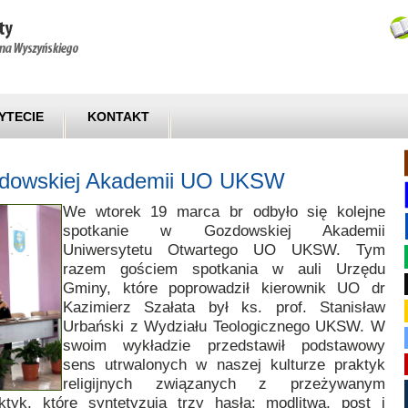
YTECIE
KONTAKT
ozdowskiej Akademii UO UKSW
We wtorek 19 marca br odbyło się kolejne
spotkanie w Gozdowskiej Akademii
Uniwersytetu Otwartego UO UKSW. Tym
razem gościem spotkania w auli Urzędu
Gminy, które poprowadził kierownik UO dr
Kazimierz Szałata był ks. prof. Stanisław
Urbański z Wydziału Teologicznego UKSW. W
swoim wykładzie przedstawił podstawowy
sens utrwalonych w naszej kulturze praktyk
religijnych związanych z przeżywanym
tyk, które syntetyzują trzy hasła: modlitwa, post i