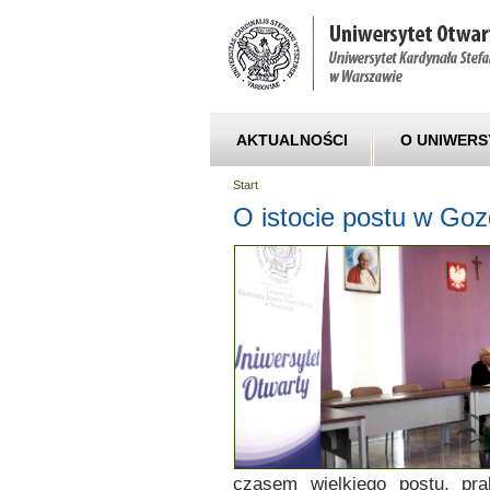
AKTUALNOŚCI
O UNIWERS
Start
O istocie postu w G
czasem wielkiego postu, prak