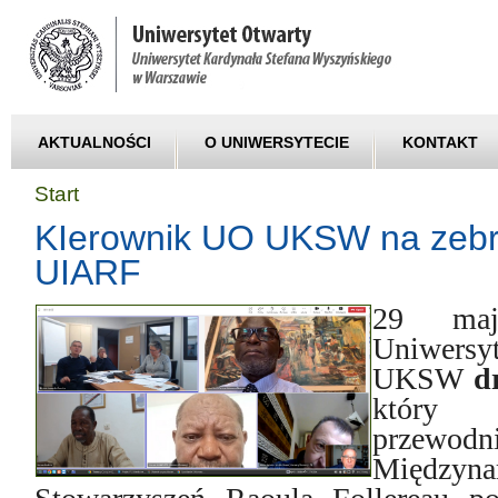
AKTUALNOŚCI
O UNIWERSYTECIE
KONTAKT
Start
KIerownik UO UKSW na zebr
UIARF
29 maj
Uniwers
UKSW
d
który
przewodn
Między