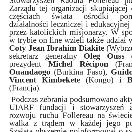
Stowarzyszeń Raoula Follereau p
Zarządu tej organizacji skupiającej
częściach świata ośrodki pom
działalności leczniczej i edukacyjne
przez katolickich misjonarzy. W sp
w trybie on line wzięli także udzia
Coty Jean Ibrahim Diakite
(Wybrze
sekretarz generalny
Oleg Ouss
(
prezydent
Michel Récipon
(Fran
Ouandaogo
(Burkina Faso),
Guid
Vincent Kimbekete
(Kongo) i
B
(Francja).
Podczas zebrania podsumowano akt
UIARF fundacji i stowarzyszeń a
rozwoju ruchu Follereau na świecie
walka z trądem w każdej jego po
Szałata obszernie poinformował o sy