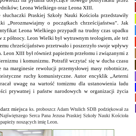
dpowiedzi na
pytania dotyczące nowego pontyfikatu przez
edników; Leona Wielkiego oraz Leona XIII.
łuchaczki Praskiej Szkoły Nauki Kościoła przedstawiły
żki „Porozmawiajmy o początkach chrześcijaństwa”. Jak
ontyfikat Leona Wielkiego przypadł na trudny czas upadku
w z północy. Leon Wielki był wytrawnym teologiem, ale też
emu chrześcijaństwo przetrwało i poszerzyło swoje wpływy
. Leon XIII był również papieżem przełomu i związanymi z
ernizmu i komunizmu. Potrafił wczytać się w ducha czasu
 na marginesie rewolucji przemysłowej masy robotnicze,
teistyczne ruchy komunistyczne.
Autor encyklik „Aeterni
racał uwagę na wartość tomizmu dla ustanowienia ładu
ści prywatnej i państw narodowych w organizacji życia
odarz miejsca
ks. proboszcz Adam Wtulich SDB
podziękował za
 Najświętszego Serca Pana Jezusa Praskiej Szkoły Nauki Kościoła
h papieży noszących imię Leon.