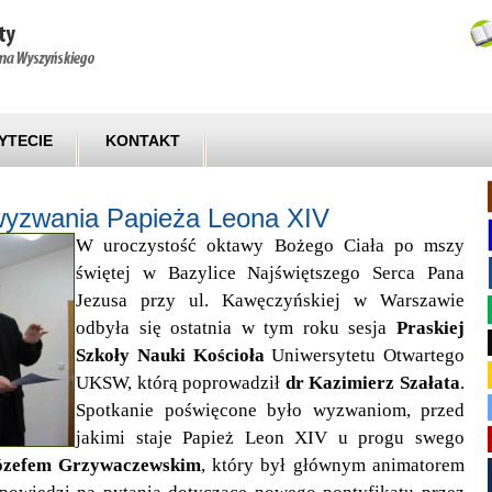
YTECIE
KONTAKT
 wyzwania Papieża Leona XIV
W uroczystość oktawy Bożego Ciała po mszy
świętej w Bazylice Najświętszego Serca Pana
Jezusa przy ul. Kawęczyńskiej w Warszawie
odbyła się ostatnia w tym roku sesja
Praskiej
Szkoły Nauki Kościoła
Uniwersytetu Otwartego
UKSW, którą poprowadził
dr Kazimierz Szałata
.
Spotkanie poświęcone było wyzwaniom, przed
jakimi staje Papież Leon XIV u progu swego
Józefem Grzywaczewskim
, który był głównym animatorem