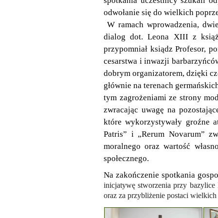
spotkania uczestnicy szukali o
odwołanie się do wielkich poprz
W ramach wprowadzenia, dwie s
dialog dot. Leona XIII z ksią
przypomniał ksiądz Profesor, p
cesarstwa i inwazji barbarzyńcó
dobrym organizatorem, dzięki cz
głównie na terenach germańskich
tym zagrożeniami ze strony mod
zwracając uwagę na pozostające
które wykorzystywały groźne a
Patris” i „Rerum Novarum” zw
moralnego oraz wartość własno
społecznego.
Na zakończenie spotkania gosp
inicjatywę stworzenia przy bazylice
oraz za przybliżenie postaci wielkic