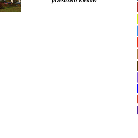
przestrzeni wieków
”