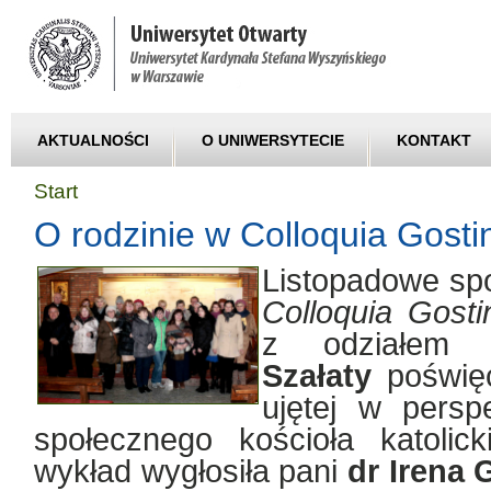
AKTUALNOŚCI
O UNIWERSYTECIE
KONTAKT
Start
O rodzinie w Colloquia Gosti
Listopadowe sp
Colloquia Gosti
z odziałe
Szałaty
poświęc
ujętej w persp
społecznego kościoła katoli
wykład wygłosiła pani
dr Irena