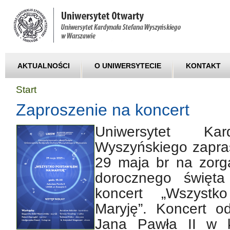
AKTUALNOŚCI
O UNIWERSYTECIE
KONTAKT
Start
Zaproszenie na koncert
Uniwersytet Kar
Wyszyńskiego zapra
29 maja br na zorg
dorocznego święt
koncert „Wszystk
Maryję”. Koncert o
Jana Pawła II w k