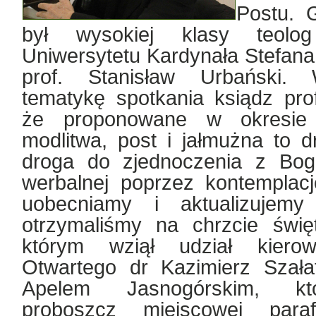
Postu. 
był wysokiej klasy teolo
Uniwersytetu Kardynała Stefan
prof. Stanisław Urbański.
tematykę spotkania ksiądz pro
że proponowane w okresie 
modlitwa, post i jałmużna to d
droga do zjednoczenia z Bog
werbalnej poprzez kontemplacj
uobecniamy i aktualizuje
otrzymaliśmy na chrzcie świ
którym wziął udział kierow
Otwartego dr Kazimierz Szała
Apelem Jasnogórskim, któ
proboszcz miejscowej para