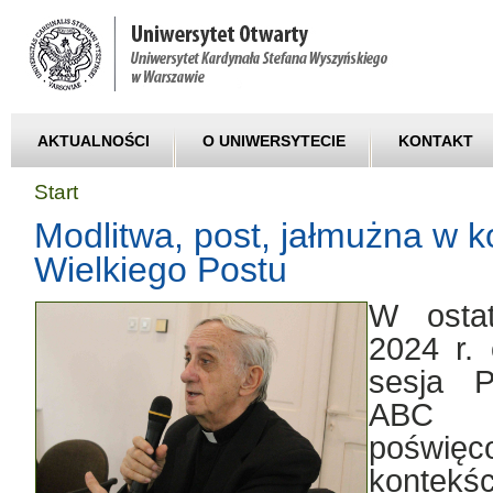
AKTUALNOŚCI
O UNIWERSYTECIE
KONTAKT
Start
Modlitwa, post, jałmużna w k
Wielkiego Postu
W ostat
2024 r. 
sesja P
ABC Ch
poświęc
kontek