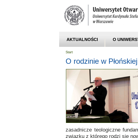
AKTUALNOŚCI
O UNIWERS
Start
O rodzinie w Płoński
zasadnicze teologiczne funda
związku z którego rodzi się no