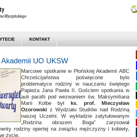
YTECIE
KONTAKT
ej Akademii UO UKSW
Marcowe spotkanie w Płońskiej Akademii ABC
Chrześcijaństwa poświęcone było
problematyce rodziny w nauczaniu świętego
Papieża Jana Pawła II. Gościem spotkania w
auli parafii pod wezwaniem św. Maksymiliana
Marii Kolbe był
ks. prof. Mieczysław
Ozorowski
z Wydziału Studiów nad Rodziną
naszej Uczelni. W wykładzie zatytułowanym
„Rodzina obrazem Boga” zarysował
menty rodziny opertej na związku mężczyzny i kobiety,
we życie.