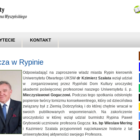
YTECIE
KONTAKT
za w Rypinie
Odpowiadająć na zaproszenie wladz miasta Rypin kierownik
Uniwersytetu Otwartego UKSW
dr Kzimierz Szałata
wziął udział
w zorganizowanej przez Rypiński Dom Kultury uroczystej
akademii poświęconej profesorowi naszego Uniwersytetu ś. p.
Mieczysławowi Gogaczowi.
Podczas tego spotkania odsłonięto
popiersie twórcy tomizmu konsekwentnego, który od dzieciństwa
związany był z Ziemią Dobrzyńską i do której chętnie wracał w
swoich publikowanych wspomnienaich. Na zakończenie
uroczystości w której wziął udzial burmistrz Rypina Paweł
Grybowski uczniowie profesora Gogcza:
ks. bp Wieslaw Mering
i Kazimierz Szałata przypomnieli najciekawsze historie z lat
uniwersyteckiej aktywności swojego Profesora.