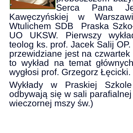
Serca Pana Je
Kawęczyńskiej w Warsza
Wtuliche
m SDB Praska Szkoł
UO UKSW. Pierwszy wykład
teolog ks. prof. Jacek Salij OP
przewidziane jest na czwartek
to wykład na temat głównych
wygłosi prof. Grzegorz Łęcicki.
Wykłady w Praskiej Szkole
odbywają się w sali parafialnej
wieczornej mszy św.)