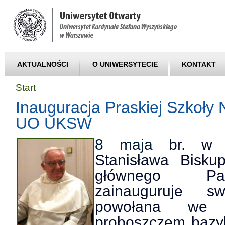
AKTUALNOŚCI
O UNIWERSYTECIE
KONTAKT
Start
Inauguracja Praskiej Szkoły 
UO UKSW
8 maja
br.
w
u
Stanisława Bisku
głównego Pa
zainauguruje sw
powołana we 
proboszczem bazyl