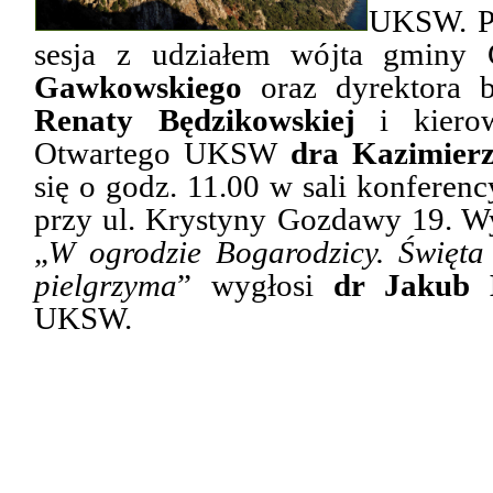
UKSW. P
sesja z udziałem wójta gmin
Gawkowskiego
oraz dyrektora bi
Renaty Będzikowskiej
i kierow
Otwartego UKSW
dra Kazimierz
się o godz. 11.00 w sali konfere
przy ul.
Krystyny Gozdawy 19. Wy
„
W ogrodzie Bogarodzicy. Święta
pielgrzyma
” wygłosi
dr Jakub 
UKSW.