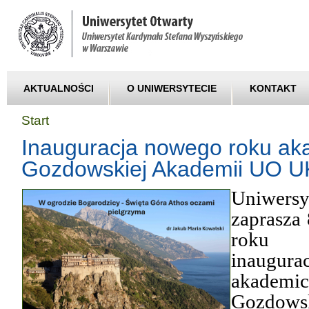
AKTUALNOŚCI
O UNIWERSYTECIE
KONTAKT
Start
Inauguracja nowego roku ak
Gozdowskiej Akademii UO 
Uniwersy
zaprasza
roku 
inaugur
akad
Gozdows