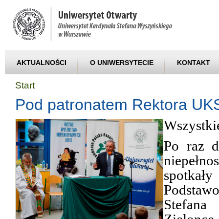
AKTUALNOŚCI
O UNIWERSYTECIE
KONTAKT
Start
Pod patronatem Rektora U
Wszystki
Po raz d
niepełn
spotka
Podstaw
Stefana