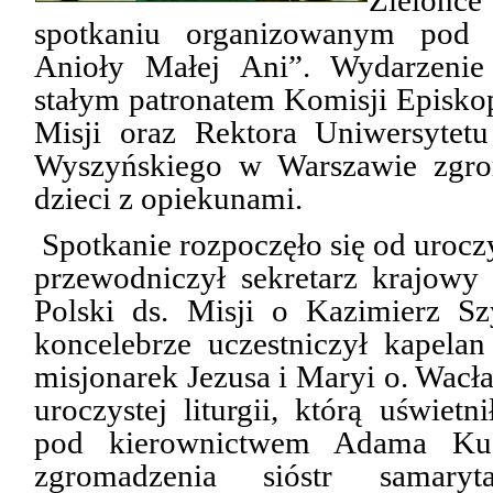
Zielon
spotkaniu organizowanym pod 
Anioły Małej Ani”. Wydarzenie
stałym patronatem Komisji Episko
Misji oraz Rektora Uniwersytetu
Wyszyńskiego w Warszawie zgro
dzieci z opiekunami.
Spotkanie rozpoczęło się od uroczy
przewodniczył sekretarz krajowy
Po
l
ski ds. Misji o Kazimierz 
koncelebrze uczestniczył kapelan
misjonarek Jezusa i Maryi o. Wac
uroczystej liturgii, którą uświetn
pod kierownictwem Adama Kud
zgromadzenia sióstr samar