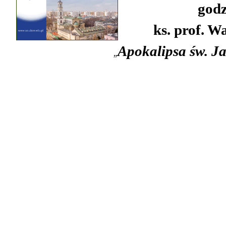
godz
ks. prof.
Wa
Apokalipsa św. J
„