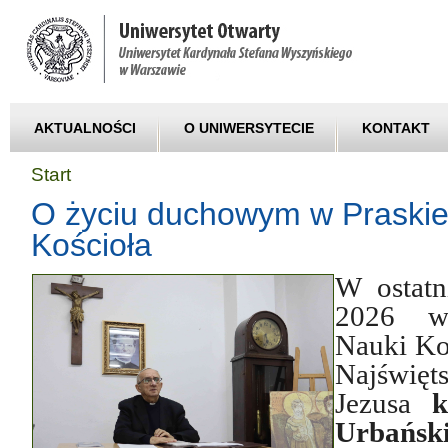
AKTUALNOŚCI
O UNIWERSYTECIE
KONTAKT
Start
O życiu duchowym w Praskie
Kościoła
W ostatn
2026 w 
Nauki Ko
Najświę
Jezusa
k
Urbańsk