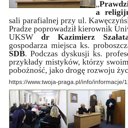
„
Prawdz
a religij
sali parafialnej przy ul. Kawęczyń
Pradze poprowadził kierownik Uni
UKSW
dr Kazimierz Szałat
gospodarza miejsca ks. proboszc
SDB
.
Podczas dyskusji ks. profes
przykłady mistyków, którzy swoi
pobożność, jako drogę rozwoju ży
https://www.twoja-praga.pl/info/informacje/