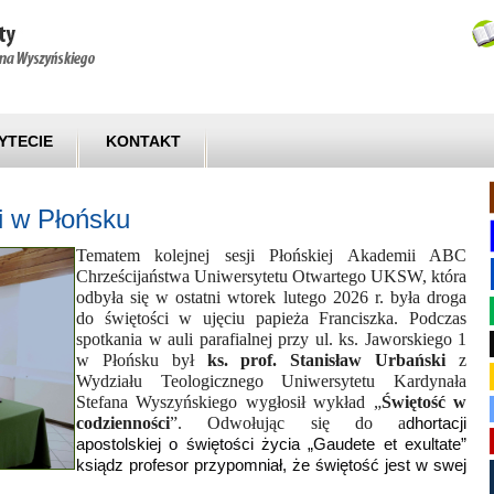
YTECIE
KONTAKT
i w Płońsku
Tematem kolejnej sesji Płońskiej Akademii ABC
Chrześcijaństwa Uniwersytetu Otwartego UKSW, która
odbyła się w ostatni wtorek lutego 2026 r. była droga
do świętości w ujęciu papieża Franciszka. Podczas
spotkania w auli parafialnej przy ul. ks. Jaworskiego 1
w Płońsku był
ks. prof. Stanisław Urbański
z
Wydziału Teologicznego Uniwersytetu Kardynała
Stefana Wyszyńskiego wygłosił wykład „
Świętość
w
codzienności
”. Odwołując się do a
dhortacji
apostolskiej o świętości życia „Gaudete et exultate”
ksiądz profesor przypomniał, że świętość jest w swej