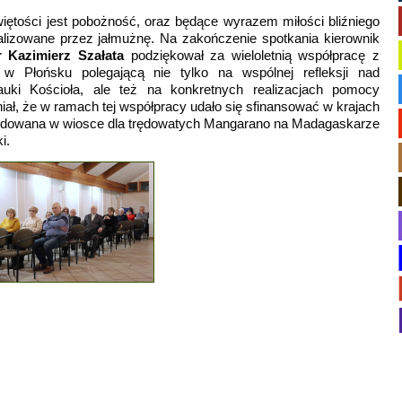
więtości jest pobożność,
oraz będące wyrazem miłości bliźniego
ealizowane przez jałmużnę. Na
zakończenie spotkania kierownik
 Kazimierz Szałata
podziękował za wieloletnią współpracę z
w Płońsku polegającą nie tylko na wspólnej refleksji nad
nauki Kościoła, ale też na konkretnych realizacjach pomocy
iał, że w ramach tej współpracy udało się sfinansować w krajach
zbudowana w wiosce dla trędowatych Mangarano na Madagaskarze
i.