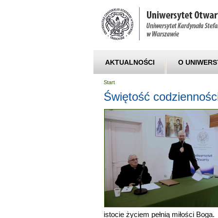
AKTUALNOŚCI
O UNIWERS
Start
Świętość codziennośc
istocie życiem pełnią miło
ś
ci Boga.