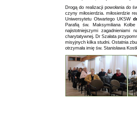
Drogą do realizacji powołania do ś
czyny miłosierdzia
.
miłosierdzie r
Uniwersytetu Otwartego
UKSW
dr
Parafią św. Maksymiliana Kolbe 
najistotniejszymi zagadnieniami 
charytatywnej. Dr Szałata przypomn
misyjnych kilka studni. Ostatnia 
otrzymała imię św. Stanisława Kostk