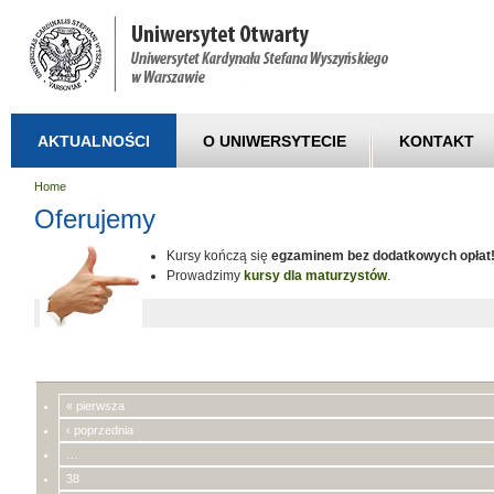
AKTUALNOŚCI
O UNIWERSYTECIE
KONTAKT
Home
Oferujemy
Kursy kończą się
egzaminem bez dodatkowych opłat
Prowadzimy
kursy dla maturzystów
.
« pierwsza
‹ poprzednia
…
38