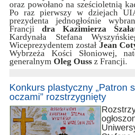
oraz powołano na sześcioletnią k
Po raz pierwszy w dziejach UI
prezydenta jednogłośnie wybra
Francji
dr
a
Kazimierz
a
Szała
Kardynała Stefana Wyszyński
Wiceprezydentem został
Jean Cot
Wybrzeża Kości Słoniowej, nat
generalnym
Oleg Ouss
z Francji.
Konkurs plastyczny „Patron 
oczami” rozstrzygnięty
Rozstr
ogło
Uniwer