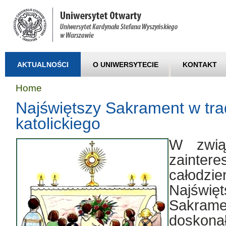
AKTUALNOŚCI
O UNIWERSYTECIE
KONTAKT
Home
Najświętszy Sakrament w trad
katolickiego
W zwią
zaintere
całodz
Najświę
Sakrame
doskon