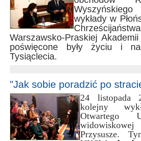
Wyszyńskiego
wykłady w Płońs
Chrześcijaństw
Warszawsko-Praskiej Akadem
poświęcone były życiu i n
Tysiąclecia.
"Jak sobie poradzić po straci
24 listopada 
kolejny wykł
Otwartego
widowiskowej
Przysusze. T