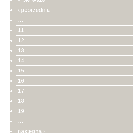
‹ poprzednia
…
11
12
13
14
15
16
17
18
19
…
następna ›