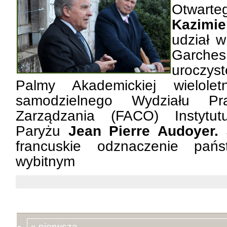
Otwa
Kazimie
udział w
Garch
uroczys
Palmy Akademickiej
wielol
samodzielnego Wydziału P
Zarządzania (FACO) Instytut
Paryżu
Jean Pierre Audoyer.
francuskie odznaczenie
pań
wybitnym
« pierwsza