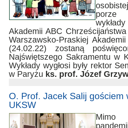
osobiste
porze 
wykład
Akademii ABC Chrześcijaństwa 
Warszawsko-Praskiej Akademii
(24.02.22) zostaną poświęco
Najświętszego Sakramentu w Ko
Wykłady wygłosi były rektor Se
w Paryżu
ks. prof. Józef Grzy
O. Prof. Jacek Salij goście
UKSW
Mimo w
pandemi