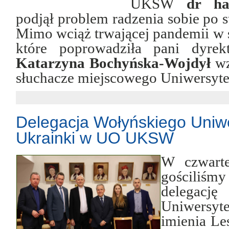
UKSW
dr ha
podjął problem radzenia sobie po st
Mimo wciąż trwającej pandemii w 
które poprowadziła pani dyre
Katarzyna Bochyńska-Wojdył
wz
słuchacze miejscowego Uniwersyte
Delegacja Wołyńskiego Uniwe
Ukrainki w UO UKSW
W czwarte
gościliśm
delegac
Uniwersy
imienia Le