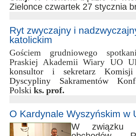
Zielonce czwartek 27 stycznia br
Ryt zwyczajny i nadzwyczajn
katolickim
Gościem grudniowego spotka
Praskiej Akademii Wiary UO UK
konsultor i sekretarz Komis
Dyscypliny Sakramentów
Konf
Polski
ks. prof.
O Kardynale Wyszyńskim 
W związku z
obchodów R