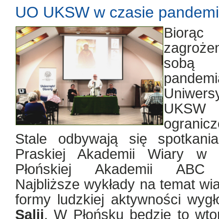
UO UKSW w czasie pandemi
Biorą
zagrożen
sobą w
pande
Uniwer
UKSW
ogranic
Stale odbywają się spotkan
Praskiej Akademii Wiary w
Płońskiej Akademii ABC C
Najbliższe wykłady na temat wia
formy ludzkiej aktywności wyg
Salij
. W Płońsku będzie to wto