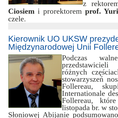
z rektor
Ciosiem
i prorektorem
prof.
Yur
czele.
Kierownik UO UKSW prezyd
Międzynarodowej Unii Foller
Podczas walne
przedstawiciel
różnych częściac
stowarzyszeń no
Follereau, sk
Internationale de
Follereau, któr
listopada br. w s
Słoniowej Abijanie podsumowano 