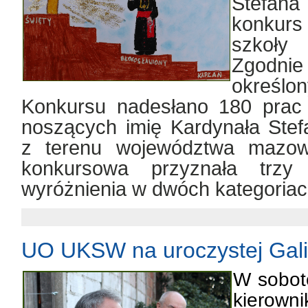
Stefan
konkurs 
szkoły
Zgodn
określo
Konkursu nadesłano 180 prac
noszących imię Kardynała Ste
z terenu województwa mazowi
konkursowa przyznała trz
wyróżnienia w dwóch kategoria
UO UKSW na uroczystej Gali
W
sobot
kierow