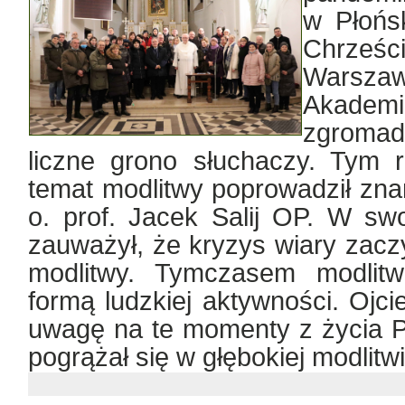
w Płońs
Chrześc
Warszaw
Akademi
zgroma
liczne grono słuchaczy. Tym
temat modlitwy poprowadził znan
o. prof. Jacek Salij OP. W sw
zauważył, że kryzys wiary zacz
modlitwy. Tymczasem modlitw
formą ludzkiej aktywności. Ojci
uwagę na te momenty z życia P
pogrążał się w głębokiej modlitwi