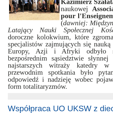
Kazimierz Szałat
naukowej
Associ
pour l'
E
nseigne
(
dawn
iej
:
Między
L
atając
y
N
auki
Społecznej
Ko
ś
doroczne kolokwium, które zgromad
specjalistów zajmujących się nauką
Europy, Azji i Afryki odbyło 
bezpośrednim sąsiedztwie słynnej 
najstarszych witraży katedry w
przewodnim spotkania było pytan
odpowiedź i nadzieję wobec pojaw
form totalitaryzmów.
Współpraca UO UKSW z diec