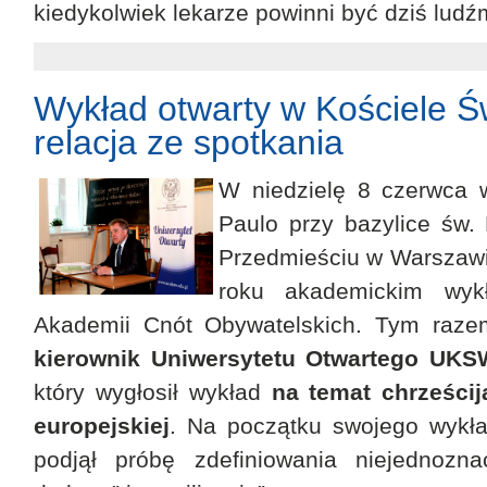
kiedykolwiek lekarze powinni być dziś ludź
Wykład otwarty w Kościele Ś
relacja ze spotkania
W niedzielę 8 czerwca 
Paulo przy bazylice św.
Przedmieściu w Warszawie
roku akademickim wyk
Akademii Cnót Obywatelskich. Tym razem
kierownik Uniwersytetu Otwartego UKSW
który wygłosił wykład
na temat chrześcij
europejskiej
. Na początku swojego wykła
podjął próbę zdefiniowania niejednozn