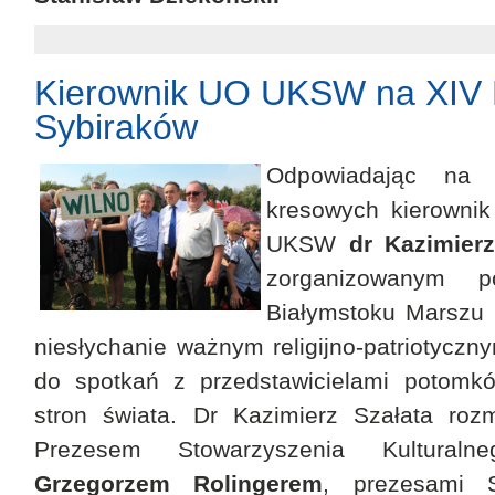
Kierownik UO UKSW na XIV
Sybiraków
Odpowiadając na z
kresowych kierownik
UKSW
dr Kazimierz
zorganizowanym 
Białymstoku Marszu 
niesłychanie ważnym religijno-patriotyczn
do spotkań z przedstawicielami potomk
stron świata. Dr Kazimierz Szałata roz
Prezesem Stowarzyszenia Kultural
Grzegorzem Rolingerem
, prezesami S