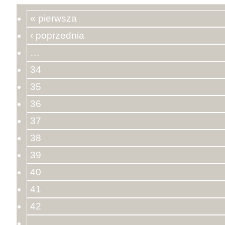
« pierwsza
‹ poprzednia
…
34
35
36
37
38
39
40
41
42
…