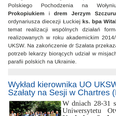
Polskiego Pochodzenia na Woły
Prokopiukiem
i
drem Jerzym Szczuru
ordynariusza diecezji Łuckiej
ks. bpa Wit
temat realizacji wspólnych działań for
realizowanych w roku akademickim 2014
UKSW. Na zakończenie dr Szałata przekaza
potrzeb lekarzy biorących udział w misja
parafii polskich na Ukrainie.
Wykład kierownika UO UKSW
Szałaty na Sesji w Chartres (
W dniach 28-31 si
Uniwersytetu O