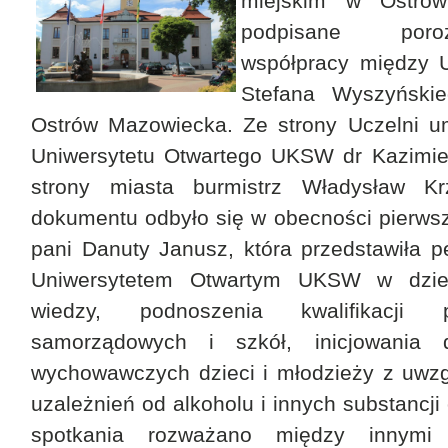
miejskim w Ostrowi
podpisane poro
współpracy między 
Stefana Wyszyński
Ostrów Mazowiecka. Ze strony Uczelni u
Uniwersytetu Otwartego UKSW dr Kazimier
strony miasta burmistrz Władysław Kr
dokumentu odbyło się w obecności pierws
pani Danuty Janusz, która przedstawiła 
Uniwersytetem Otwartym UKSW w dzied
wiedzy, podnoszenia kwalifikacji p
samorządowych i szkół, inicjowania d
wychowawczych dzieci i młodzieży z uwzg
uzależnień od alkoholu i innych substancj
spotkania rozważano między innymi