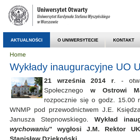
AKTUALNOŚCI
O UNIWERSYTECIE
KONTAKT
Home
Wykłady inauguracyjne UO
21 września 2014 r
. - otw
Społecznego
w Ostrowi Ma
rozpocznie się o godz. 15.00 
WNMP pod przewodnictwem J.E. Księdza
Janusza Stepnowskiego.
Wykład inau
wychowaniu
" wygłosi J.M. Rektor UK
Stanisław Dziekoński.