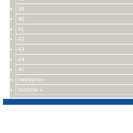
39
40
41
42
43
44
45
następna ›
ostatnia »