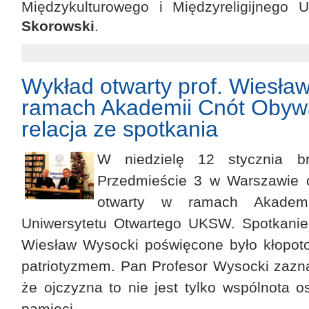
Międzykulturowego i Międzyreligijneg
Skorowski
.
Wykład otwarty prof. Wiesł
ramach Akademii Cnót Obywa
relacja ze spotkania
W niedzielę 12 stycznia br
Przedmieście 3 w Warszawie o
otwarty w ramach Akademi
Uniwersytetu Otwartego UKSW. Spotkanie,
Wiesław Wysocki poświęcone było kłopoto
patriotyzmem. Pan Profesor Wysocki zazn
że ojczyzna to nie jest tylko wspólnota o
pamięci.