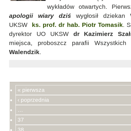
wykładów otwartych. Pier
apologii wiary dziś
wygłosił dziekan 
UKSW
ks. prof. dr hab. Piotr Tomasik
.
Sp
dyrektor UO UKSW
dr Kazimierz Szał
miejsca, proboszcz parafii Wszystkic
Walendzik
.
« pierwsza
‹ poprzednia
…
37
38