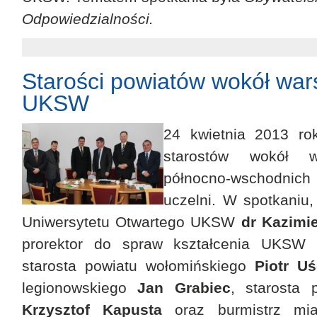
Odpowiedzialności.
Starości powiatów wokół wa
UKSW
24 kwietnia 2013 ro
starostów wokół w
północno-wschodni
uczelni. W spotkaniu,
Uniwersytetu Otwartego UKSW
dr Kazimie
prorektor do spraw kształcenia UKSW
k
starosta powiatu wołomińskiego
Piotr Uś
legionowskiego
Jan Grabiec
, starosta 
Krzysztof Kapusta
oraz burmistrz mi