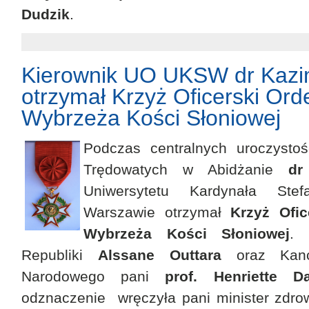
Dudzik
.
Kierownik UO UKSW dr Kazim
otrzymał Krzyż Oficerski Ord
Wybrzeża Kości Słoniowej
Podczas centralnych uroczysto
Trędowatych w Abidżanie
dr
Uniwersytetu Kardynała St
Warszawie otrzymał
Krzyż Ofic
Wybrzeża Kości Słoniowej
. 
Republiki
Alssane Outtara
oraz Kancl
Narodowego pani
prof. Henriette Da
odznaczenie wręczyła pani minister zdr