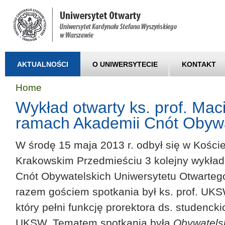
AKTUALNOŚCI
O UNIWERSYTECIE
KONTAKT
Home
Wykład otwarty ks. prof. Mac
ramach Akademii Cnót Obywa
W środę 15 maja 2013 r. odbył się w Koście
Krakowskim Przedmieściu 3 kolejny wykła
Cnót Obywatelskich Uniwersytetu Otwarte
razem gościem spotkania był ks. prof. UKS
który pełni funkcję prorektora ds. studencki
UKSW. Tematem spotkania była
Obywatels