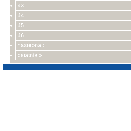
43
44
45
46
następna ›
ostatnia »