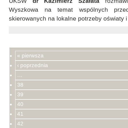
UKSW
dr Kazimierz Szałata
rozmawi
Wyszkowa na temat wspólnych przeds
skierowanych na lokalne potrzeby oświaty 
« pierwsza
‹ poprzednia
…
38
39
40
41
42