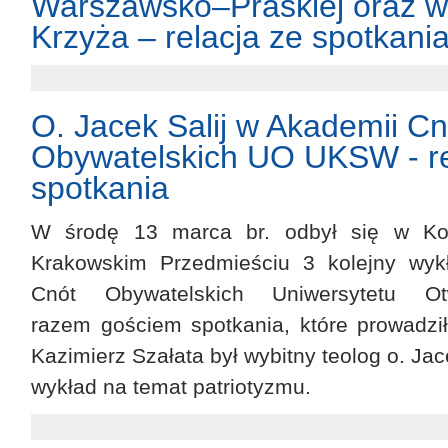
Warszawsko–Praskiej oraz w 
Krzyża – relacja ze spotkania
O. Jacek Salij w Akademii Cn
Obywatelskich UO UKSW - re
spotkania
W środę 13 marca br. odbył się w Koś
Krakowskim Przedmieściu 3 kolejny wy
Cnót Obywatelskich Uniwersytetu 
razem gościem spotkania, które prowadz
Kazimierz Szałata był wybitny teolog o. Jace
wykład na temat patriotyzmu.