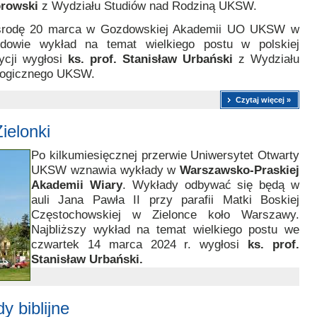
rowski
z Wydziału Studiów nad Rodziną UKSW.
rodę 20 marca w Gozdowskiej Akademii UO UKSW w
dowie wykład na temat wielkiego postu w polskiej
dycji wygłosi
ks. prof. Stanisław Urbański
z Wydziału
logicznego UKSW.
Czytaj więcej »
elonki
Po kilkumiesięcznej przerwie Uniwersytet Otwarty
UKSW wznawia wykłady w
Warszawsko-Praskiej
Akademii Wiary
. Wykłady odbywać się będą w
auli Jana Pawła II przy parafii Matki Boskiej
Częstochowskiej w Zielonce koło Warszawy.
Najbliższy wykład na temat wielkiego postu we
czwartek 14 marca 2024 r. wygłosi
ks. prof.
Stanisław Urbański.
y biblijne