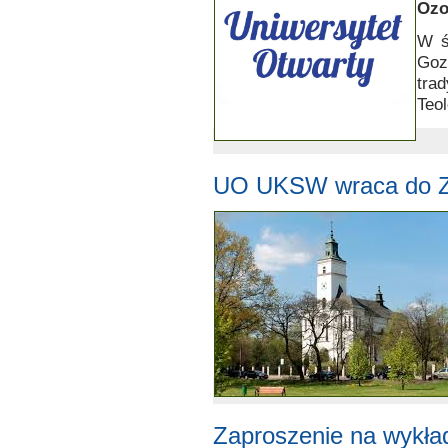
Ozo
W ś
Goz
tra
Teo
UO UKSW wraca do Zi
Zaproszenie na wykład