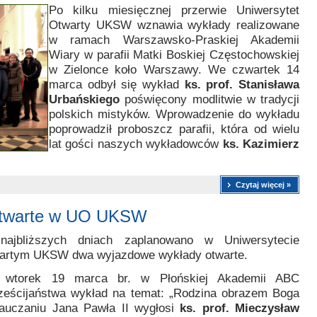
Po kilku miesięcznej przerwie Uniwersytet
Otwarty UKSW wznawia wykłady realizowane
w ramach Warszawsko-Praskiej Akademii
Wiary w parafii Matki Boskiej Częstochowskiej
w Zielonce koło Warszawy. We czwartek 14
marca odbył się wykład
ks. prof. Stanisława
Urbańskiego
poświęcony modlitwie w tradycji
polskich mistyków. Wprowadzenie do wykładu
poprowadził proboszcz parafii, która od wielu
lat gości naszych wykładowców
ks. Kazimierz
Czytaj więcej »
otwarte w UO UKSW
ajbliższych dniach zaplanowano w Uniwersytecie
artym UKSW dwa wyjazdowe wykłady otwarte.
wtorek 19 marca br. w Płońskiej Akademii ABC
ześcijaństwa wykład na temat: „Rodzina obrazem Boga
auczaniu Jana Pawła II wygłosi
ks. prof. Mieczysław