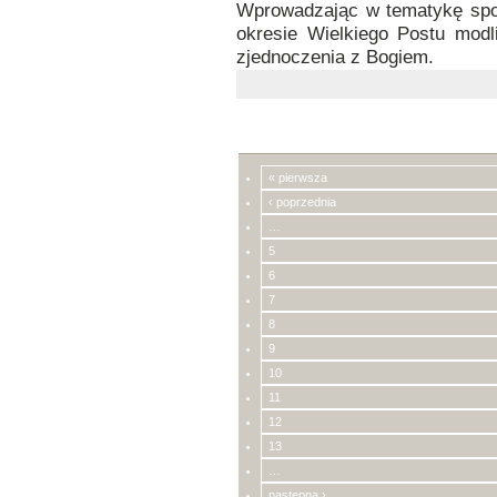
Wprowadzając w tematykę spot
okresie Wielkiego Postu modl
zjednoczenia z Bogiem.
« pierwsza
‹ poprzednia
…
5
6
7
8
9
10
11
12
13
…
następna ›