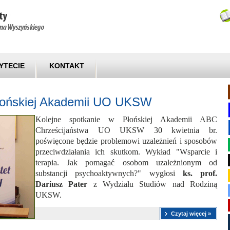
YTECIE
KONTAKT
Płońskiej Akademii UO UKSW
Kolejne spotkanie w Płońskiej Akademii ABC
Chrześcijaństwa UO UKSW 30 kwietnia br.
poświęcone będzie problemowi uzależnień i sposobów
przeciwdziałania ich skutkom. Wykład "Wsparcie i
terapia. Jak pomagać osobom uzależnionym od
substancji psychoaktywnych?" wygłosi
ks. prof.
Dariusz Pater
z Wydziału Studiów nad Rodziną
UKSW.
Czytaj więcej »