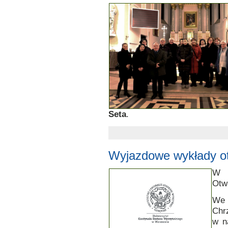
Seta
.
Wyjazdowe wykłady 
W n
Otw
We 
Chr
w n