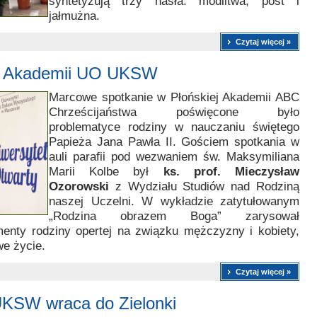
syntetyzują trzy hasła: modlitwa, post i
jałmużna.
Czytaj więcej »
ej Akademii UO UKSW
Marcowe spotkanie w Płońskiej Akademii ABC
Chrześcijaństwa poświęcone było
problematyce rodziny w nauczaniu świętego
Papieża Jana Pawła II. Gościem spotkania w
auli parafii pod wezwaniem św. Maksymiliana
Marii Kolbe był
ks. prof. Mieczysław
Ozorowski
z Wydziału Studiów nad Rodziną
naszej Uczelni. W wykładzie zatytułowanym
„Rodzina obrazem Boga” zarysował
menty rodziny opertej na związku mężczyzny i kobiety,
we życie.
Czytaj więcej »
UKSW wraca do Zielonki