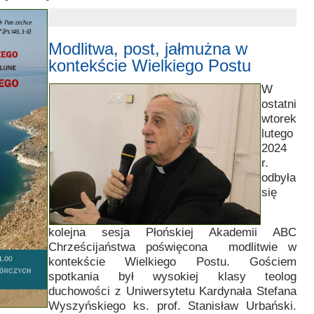
Modlitwa, post, jałmużna w
kontekście Wielkiego Postu
W
ostatni
wtorek
lutego
2024
r.
odbyła
się
kolejna sesja Płońskiej Akademii ABC
Chrześcijaństwa poświęcona modlitwie w
kontekście Wielkiego Postu. Gościem
spotkania był wysokiej klasy teolog
duchowości z Uniwersytetu Kardynała Stefana
Wyszyńskiego ks. prof. Stanisław Urbański.